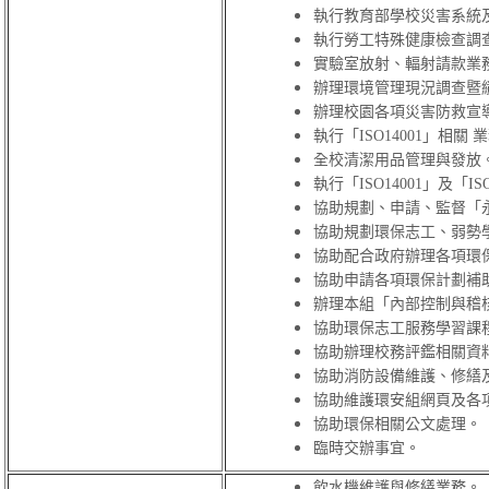
執行教育部學校災害系統
執行勞工特殊健康檢查調
實驗室放射、輻射請款業
辦理環境管理現況調查暨
辦理校園各項災害防救宣
執行「ISO14001」相關
全校清潔用品管理與發放
執行
「ISO14001」及
「I
協助規劃、申請、監督「
協助規劃環保志工、弱勢
協助配合政府辦理各項環
協助申請各項環保計劃補
辦理本組「內部控制與稽
協助環保志工服務學習課
協助辦理校務評鑑相關資
協助消防設備維護、修繕
協助維護環安組網頁及各
協助環保相關公文處理。
臨時交辦事宜。
飲水機維護與修繕業務。