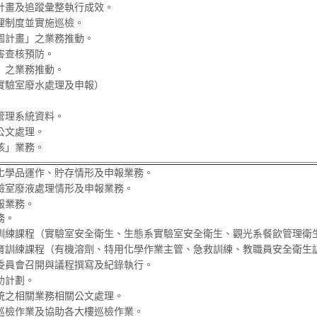
計畫及追蹤彙整執行成效。
理制度並實施巡檢。
園計畫」之業務推動。
害查核預防。
064」之業務推動。
實驗室廢水處理及申報）
管理系統資料。
公文處理。
核」業務。
化學品運作、貯存情形及申報業務。
驗室廢液處理情形及申報業務。
報業務。
務。
系餐飲管理衛
訓練課程（實驗室安全衛生、生態系實驗室安全衛生、觀光
育訓練課程（有機溶劑、特用化學作業主管、急救訓練、教職員安全衛生
委員會召開與議程撰寫及紀錄執行。
助計劃。
統之相關業務相關公文處理。
巡檢作業及協助各大樓巡檢作業。