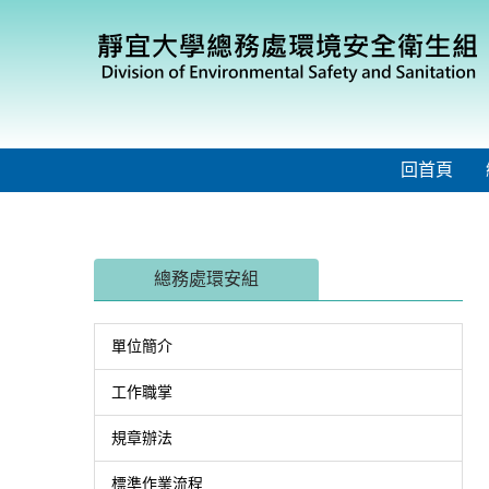
跳
到
主
要
內
容
區
回首頁
總務處環安組
單位簡介
工作職掌
規章辦法
標準作業流程