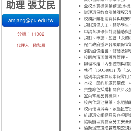
助理 張艾民
全校水質檢測業務(飲水
辦理環保教育訓練課程及
amjang@pu.edu.tw
校務評鑑相關資料與環安
規劃環保志工、弱勢學生
申請各項環保計劃補助與
分機：11382
規劃、申請、監督「永續
代理人：陳秋鳳
配合政府辦理各項環保宣
消防設備維護、修繕及辦
校園內清潔維護與管理。
辦理本組「內部控制與稽
執行
「ISO14001」及
「I
編列年度預算及申報零用金
本校「節約能源與環保」
彙整綠色採購相關資料及
室內空氣品質檢測。
校內化糞池投藥、水肥抽
校內環境消毒、家蟲鼠害
維護環安組網頁及各項環
協助辦理實驗室勞工安全
協助辦理環境管理現況調