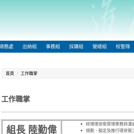
總務處
出納組
事務組
採購組
營繕組
校警隊
首頁
工作職掌
工作職掌
綜理環安衛管理業務與溝
組長 陸勤偉
規劃、擬定及推行環安衛