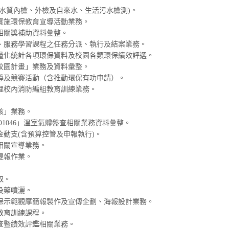
機水質內檢、外檢及自來水、生活污水檢測)。
實施環保教育宣導活動業務。
相關獎補助資料彙整。
、服務學習課程之任務分派、執行及結案業務。
量化統計各項環保資料及校園各類環保績效評選。
校園計畫」業務及資料彙整。
導及競賽活動（含推動環保有功申請）。
理校內消防編組教育訓練業務。
核」業務。
SO1046」溫室氣體盤查相關業務資料彙整
。
動支(含預算控管及申報執行)。
相關宣導業務。
提報作業。
取。
投藥噴灑。
保示範觀摩簡報製作及宣傳企劃、海報設計業務。
教育訓練課程。
查暨績效評鑑相關業務。