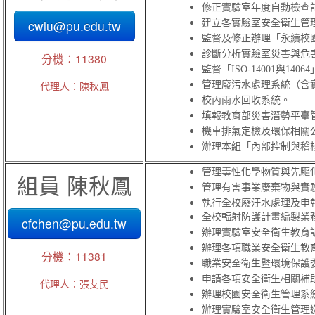
修正實驗室年度自動檢查
cwlu@pu.edu.tw
建立各實驗室安全衛生管
監督及修正辦理「永續校
診斷分析實驗室災害與危
分機：11380
監督「ISO-14001與14
代理人：陳秋鳳
管理廢污水處理系統（含
校內雨水回收系統。
填報教育部災害潛勢平臺
機車排氣定檢及環保相關
辦理本組「內部控制與稽
管理毒性化學物質與先驅
組員 陳秋鳳
管理有害事業廢棄物與實
執行全校廢汙水處理及申
全校輻射防護計畫編製業
cfchen@pu.edu.tw
辦理實驗室安全衛生教育
辦理各項職業安全衛生教
分機：11381
職業安全衛生暨環境保護
申請各項安全衛生相關補
代理人：張艾民
辦理校園安全衛生管理系
辦理實驗室安全衛生管理