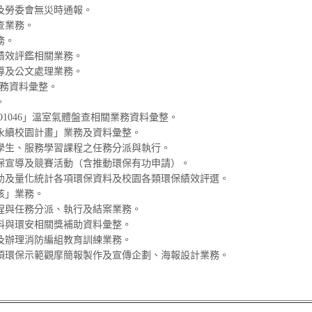
及勞委會無災時通報。
查業務。
務。
績效評鑑相關業務。
導及公文處理業務。
 業務資料彙整。
。
SO1046」溫室氣體盤查相關業務資料彙整。
永續校園計畫」業務及資料彙整。
學生、服務學習課程之任務分派與執行。
保宣導及競賽活動（含推動環保有功申請）。
助及量化統計各項環保資料及校園各類環保績效評選。
核」業務。
程與任務分派、執行及結案業務。
料與環安相關獎補助資料彙整。
及辦理消防編組教育訓練業務。
項環保示範觀摩簡報製作及宣傳企劃、海報設計業務。